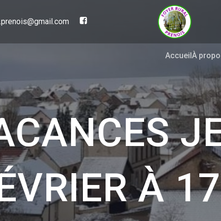
al.prenois@gmail.com
Accueil
À propo
ACANCES JE
ÉVRIER À 1