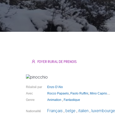
FOYER RURAL DE PRENOIS
Réalisé par
Enzo D’Alo
Avec
Rocco Papaelo
,
Paolo Ruffini
,
Mino Caprio
…
Genre
Animation
,
Fantastique
Français
,
belge
,
italien
,
luxembourge
Nationalité