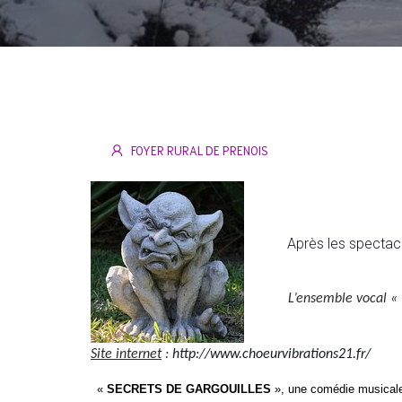
FOYER RURAL DE PRENOIS
Après les spectac
L’ensemble vocal « 
Site internet
:
http://www.choeurvibrations21.fr/
«
SECRETS DE GARGOUILLES
», une comédie musicale 