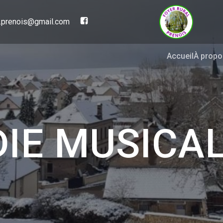
al.prenois@gmail.com
Accueil
À propo
IE MUSICAL