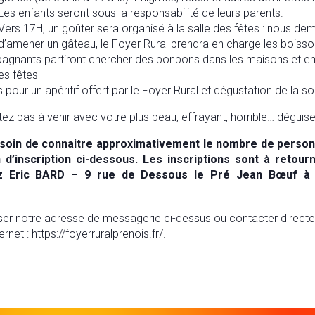
Les enfants seront sous la responsabilité de leurs parents.
Vers 17H, un goûter sera organisé à la salle des fêtes : nous de
d’amener un gâteau, le Foyer Rural prendra en charge les boisso
pagnants partiront chercher des bonbons dans les maisons et e
es fêtes
pour un apéritif offert par le Foyer Rural et dégustation de la s
tez pas à venir avec votre plus beau, effrayant, horrible… déguis
oin de connaitre approximativement le nombre de personne
d’inscription ci-dessous. Les
inscriptions
sont
à
retourn
z Eric BARD – 9 rue de Dessous le Pré Jean Bœuf à P
iser notre adresse de messagerie ci-dessus ou contacter direct
rnet : https://foyerruralprenois.fr/.