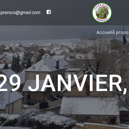
al.prenois@gmail.com
Accueil
À propo
29 JANVIER