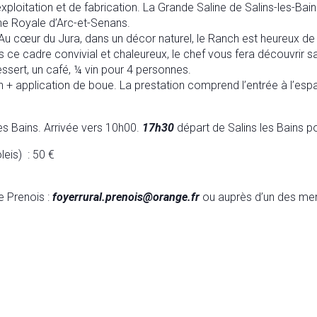
’exploitation et de fabrication. La Grande Saline de Salins-les-Bai
ne Royale d’Arc-et-Senans.
Au cœur du Jura, dans un décor naturel, le Ranch est heureux de 
ans ce cadre convivial et chaleureux, le chef vous fera découvrir s
ssert, un café, ¼ vin pour 4 personnes.
 + application de boue. La prestation comprend l’entrée à l’espac
les Bains. Arrivée vers 10h00.
17h30
départ de Salins les Bains p
leis) : 50 €
e Prenois :
foyerrural.prenois@orange.fr
ou auprès d’un des mem