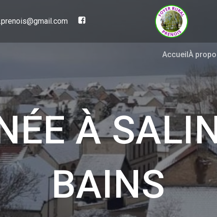
al.prenois@gmail.com
Accueil
À propo
NÉE À SALIN
BAINS