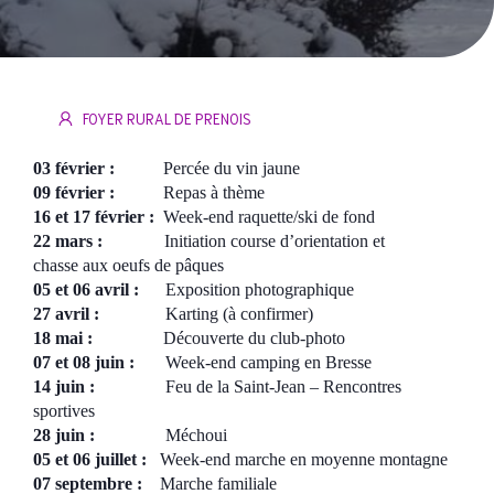
FOYER RURAL DE PRENOIS
03 février :
Percée du vin jaune
09 février :
Repas à thème
16 et 17 février :
Week-end raquette/ski de fond
22 mars :
Initiation course d’orientation et
chasse aux oeufs de pâques
05 et 06 avril :
Exposition photographique
27 avril :
Karting (à confirmer)
18 mai :
Découverte du club-photo
07 et 08 juin :
Week-end camping en Bresse
14 juin :
Feu de la Saint-Jean – Rencontres
sportives
28 juin :
Méchoui
05 et 06 juillet :
Week-end marche en moyenne montagne
07 septembre :
Marche familiale