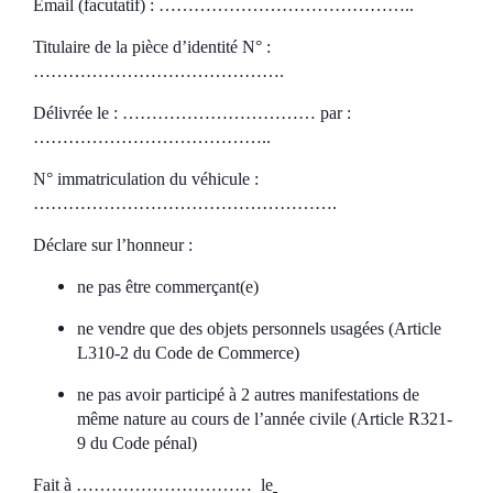
Email (facutatif) : ……………………………………..
Titulaire de la pièce d’identité N° :
…………………………………….
Délivrée le :
…………………………… par :
…………………………………..
N° immatriculation du véhicule :
…………………………………………….
Déclare sur l’honneur :
ne pas être commerçant(e)
ne vendre que
des objets personnels usagées (Article
L310-2 du Code de Commerce)
ne pas avoir participé à 2 autres manifestations de
même nature au cours de l’année civile (Article R321-
9 du Code pénal)
Fait à …………………………
le