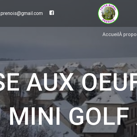
al.prenois@gmail.com
Accueil
À propo
E AUX OEUF
 MINI GOLF