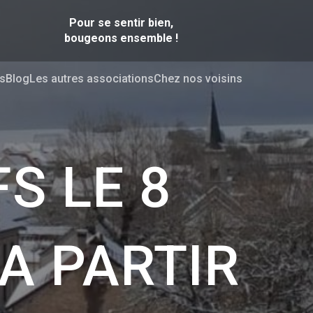
Pour se sentir bien,
bougeons ensemble !
s
Blog
Les autres associations
Chez nos voisins
S LE 8
 A PARTIR